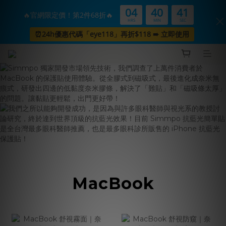
04
40
41
🔥官網限定價！第2件68折🔥
HRS
MIN
SEC
⏰24h優惠代碼「eye118」再折$118 ➠ 立即使用
MacBook