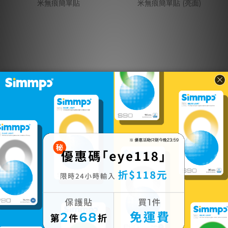
MacBook 舒視霧
MacBook 舒視防
面｜奈米無痕簡單
窺｜奈米無痕簡單
貼
貼 (亮面)
NT$1,280 ~
NT$1,480 ~
NT$1,580
NT$1,880
加入購物車
加入購物車