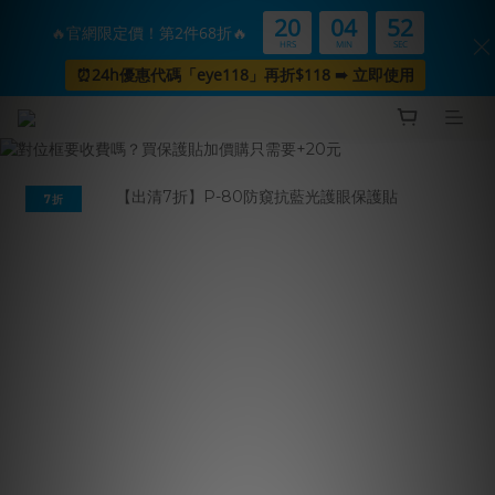
20
04
52
🔥官網限定價！第2件68折🔥
HRS
MIN
SEC
⏰24h優惠代碼「eye118」再折$118 ➠ 立即使用
7折