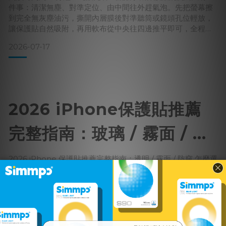
件事：清潔無塵、對準定位、由中間往外趕氣泡。先把螢幕擦
到完全無灰塵油污，撕開內層膜後對準聽筒或鏡頭孔位輕放，
讓保護貼自然吸附，再用軟布從中央往四邊推平即可，全程約
3 分鐘。鏡頭貼作法相同，只是尺寸更小、對位要更精準。第
2026-07-17
一次自己貼保護貼，最怕的就是氣泡、跑塵點、貼歪。其實這
三個問題幾乎都發生在「貼之前」——只要環境乾淨、步驟正
確，新手也能一次貼好。以下用最白話的方式，
2026 iPhone保護貼推薦
完整指南：玻璃 / 霧面 / 抗
藍光怎麼選
2026 iPhone 保護貼推薦完整指南：透明 / 霧面 / 防窺 怎麼選
一句話結論：三款保護貼差在「顯示風格與隱私需求」——想
要畫面最透亮選透明、怕指紋想要滑順手感選霧面、在意隱私
選防窺；而不管選哪一款，都建議挑「有抗藍光」的版本，長
時間用眼才顧得到眼睛。換一支新 iPhone，第一件事幾乎都
是「先貼張保護貼」。但走進手機行或打開購物網站，你會發
2026-07-03
現保護貼種類多到讓人選擇障礙：透明、霧面、防窺、9H、滿