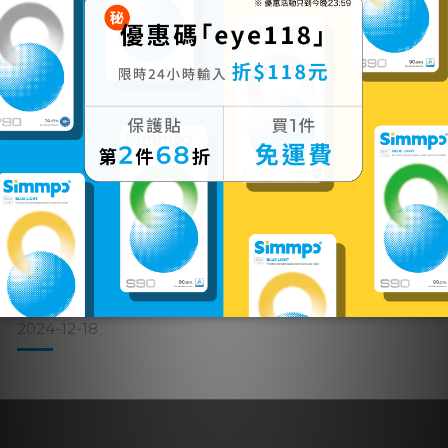
版……到底差在哪？這篇指南用最白話的方式，帶你一次搞懂
iPhone 保護貼怎麼選，並告訴你
Simmpo |魷魚遊戲2即將
上線！追劇必備抗藍光保護
貼，守護眼睛健康
Netflix重磅韓劇《魷魚遊戲》第一季以緊張刺激的劇情和深刻
的社會批判，迅速掀起全球風潮。今年，萬眾期待的《魷魚遊
戲2》終於回歸，再次吸引了大量粉絲與品牌的關注，大家已經
迫不及待看到最新卡司與劇情。然而，在享受追劇時光的同
時，長時間觀看手機螢幕對眼睛健康的影響也成為不得不正視
的問題。我們將探討《魷魚遊戲2》的精彩看點，以及如何藉助
2024-12-18
抗藍光保護貼在沉浸式追劇中保護眼睛，減少傷害。圖片來
源：Netflix《魷魚遊戲2》的新亮點第二季的故事從上一季的
結尾展開，將揭開遊戲背後更多的祕密和黑暗內幕，帶來新