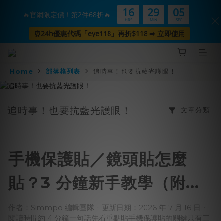
16
29
05
🔥官網限定價！第2件68折🔥
HRS
MIN
SEC
⏰24h優惠代碼「eye118」再折$118 ➠ 立即使用
Home
部落格列表
追時事！也要抗藍光護眼！
追時事！也要抗藍光護眼！
文章分類
手機保護貼／鏡頭貼怎麼
貼？3 分鐘新手教學（附影
片）
作者：Simmpo 編輯團隊ㆍ更新日期：2026 年 7 月 16 日ㆍ
閱讀時間約 4 分鐘一句話先看重點貼手機保護貼的關鍵只有三