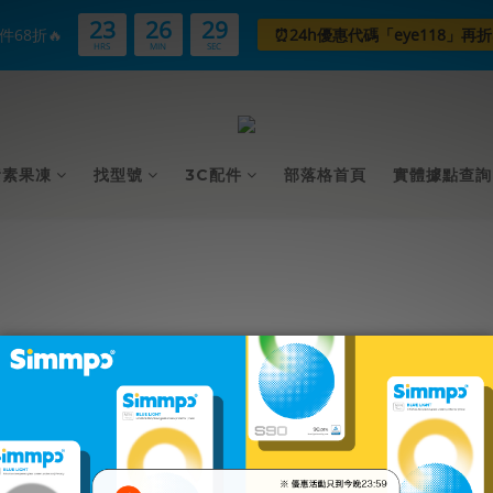
23
26
28
件68折🔥
⏰24h優惠代碼「eye118」再折
HRS
MIN
SEC
黃素果凍
找型號
3C配件
部落格首頁
實體據點查詢