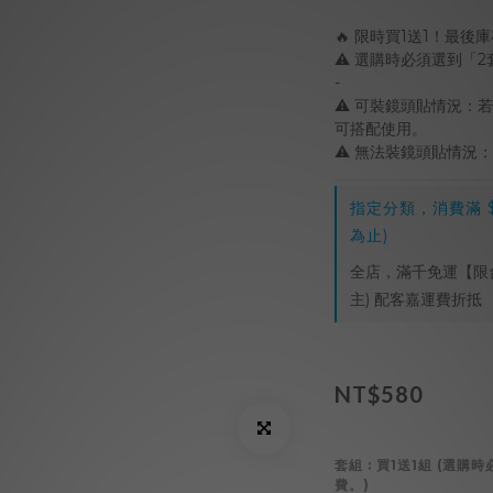
🔥 限時買1送1！最後
⚠️ 選購時必須選到「
-
⚠️ 可裝鏡頭貼情況
可搭配使用。
⚠️ 無法裝鏡頭貼情況：
指定分類，消費滿 $1
為止)
全店，滿千免運【限
主) 配客嘉運費折抵
NT$580
套組
: 買1送1組 (選
費。)