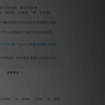
庫存50套搶購，售完不補 🔥
2套」鏡頭貼，才會有「1套」是免費。
：若手機保護殼沒有往鏡頭底座範圍內包覆，
 iPhone原廠殼已確定無法搭配使用。
000 送 Type-C快速充電線 (送完
台灣地區】(海外國家運費以結帳頁面為
查看更多
購時必須選到「2套」鏡頭貼，才會有「1套」是免