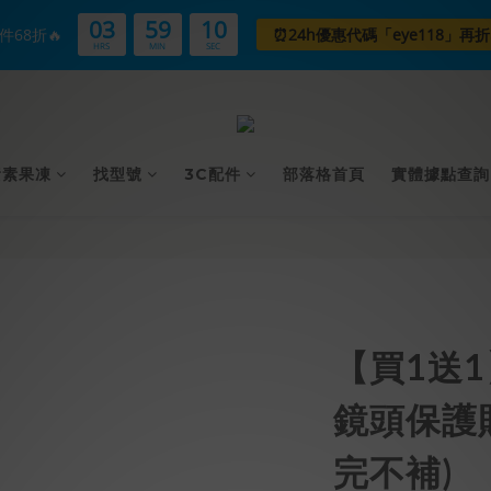
03
59
09
件68折🔥
⏰24h優惠代碼「eye118」再折
HRS
MIN
SEC
黃素果凍
找型號
3C配件
部落格首頁
實體據點查詢
【買1送1】L
鏡頭保護貼 1
完不補)