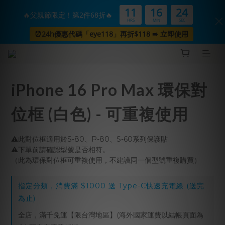
11
16
24
🔥父親節限定！第2件68折🔥
HRS
MIN
SEC
⏰24h優惠代碼「eye118」再折$118 ➠ 立即使用
iPhone 16 Pro Max 環保對
位框 (白色) - 可重複使用
⚠️此對位框適用於S-80、P-80、S-60系列保護貼
⚠️下單前請確認型號是否相符。
（此為環保對位框可重複使用，不建議同一個型號重複購買）
指定分類，消費滿 $1000 送 Type-C快速充電線 (送完
為止)
全店，滿千免運【限台灣地區】(海外國家運費以結帳頁面為