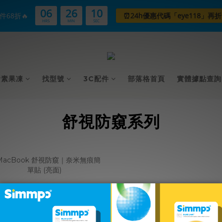
06
26
10
件68折🔥
⏰24h優惠代碼「eye118」再折
HRS
MIN
SEC
黃素果凍
找型號
3C配件
部落格首頁
實體據點查詢
舒視防窺系列