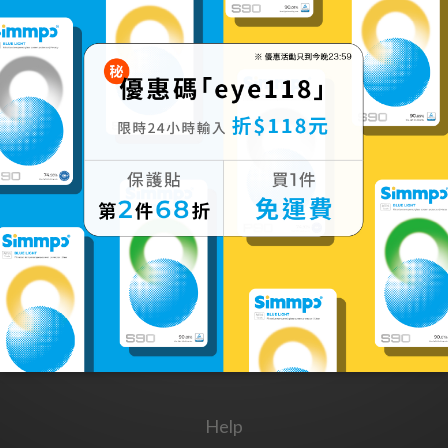
acBook 舒視防窺｜奈
米無痕簡單貼 (亮面)
NT$1,480 ~ NT$1,880
Help