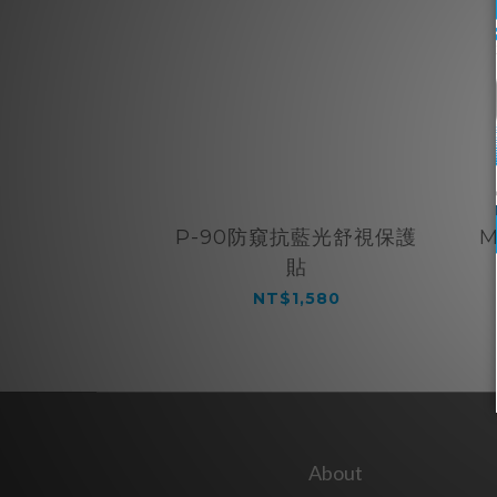
P-90防窺抗藍光舒視保護
M
貼
NT$1,580
About