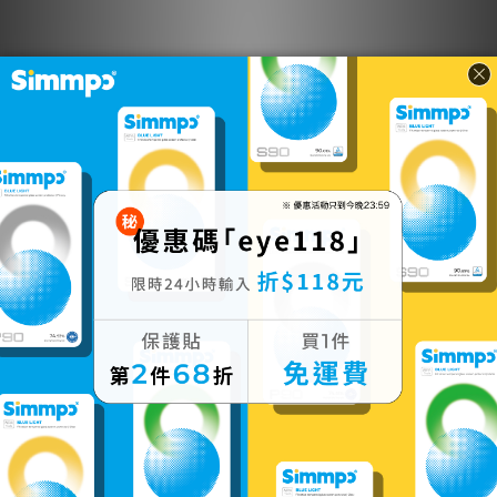
軍規防摔＋清澈透明！
Tesla 護眼透明｜TÜ
【 SwitchEasy 】N
V 抗藍光簡單貼
ude - iPhone 14 Pl