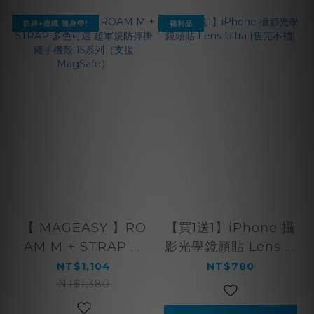
防摔+掛繩 隨身帶!
福利品
【 MAGEASY 】RO
【買1送1】iPhone 攝
AM M + STRAP 多
影光學鏡頭貼 Lens U
色可選 超軍規防摔掛
ltra (售完不補)
NT$1,104
NT$780
繩手機殼 15系列（支
NT$1,380
援MagSafe）