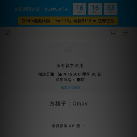
16
16
53
🔥官網限定價！第2件68折🔥
HRS
MIN
SEC
⏰24h優惠代碼「eye118」再折$118 ➠ 立即使用
所有顧客適用
指定分類：滿 NT$500 即享 95 折
適用通路：
網店
條款與細則
方格子：Umav
每頁顯示 48 個